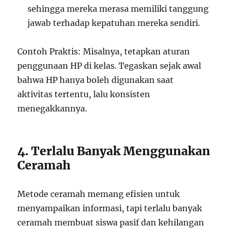
sehingga mereka merasa memiliki tanggung
jawab terhadap kepatuhan mereka sendiri.
Contoh Praktis: Misalnya, tetapkan aturan
penggunaan HP di kelas. Tegaskan sejak awal
bahwa HP hanya boleh digunakan saat
aktivitas tertentu, lalu konsisten
menegakkannya.
4. Terlalu Banyak Menggunakan
Ceramah
Metode ceramah memang efisien untuk
menyampaikan informasi, tapi terlalu banyak
ceramah membuat siswa pasif dan kehilangan