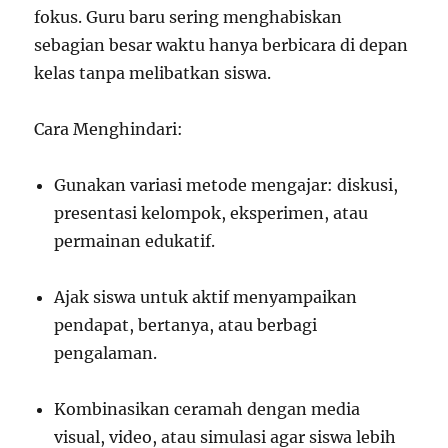
fokus. Guru baru sering menghabiskan
sebagian besar waktu hanya berbicara di depan
kelas tanpa melibatkan siswa.
Cara Menghindari:
Gunakan variasi metode mengajar: diskusi,
presentasi kelompok, eksperimen, atau
permainan edukatif.
Ajak siswa untuk aktif menyampaikan
pendapat, bertanya, atau berbagi
pengalaman.
Kombinasikan ceramah dengan media
visual, video, atau simulasi agar siswa lebih