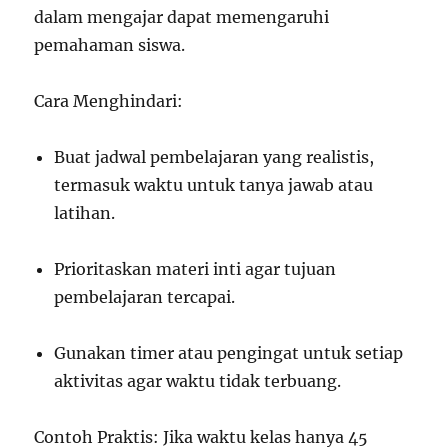
dalam mengajar dapat memengaruhi
pemahaman siswa.
Cara Menghindari:
Buat jadwal pembelajaran yang realistis,
termasuk waktu untuk tanya jawab atau
latihan.
Prioritaskan materi inti agar tujuan
pembelajaran tercapai.
Gunakan timer atau pengingat untuk setiap
aktivitas agar waktu tidak terbuang.
Contoh Praktis: Jika waktu kelas hanya 45