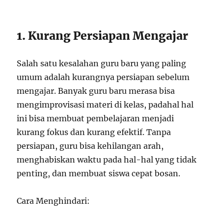
1. Kurang Persiapan Mengajar
Salah satu kesalahan guru baru yang paling
umum adalah kurangnya persiapan sebelum
mengajar. Banyak guru baru merasa bisa
mengimprovisasi materi di kelas, padahal hal
ini bisa membuat pembelajaran menjadi
kurang fokus dan kurang efektif. Tanpa
persiapan, guru bisa kehilangan arah,
menghabiskan waktu pada hal-hal yang tidak
penting, dan membuat siswa cepat bosan.
Cara Menghindari: