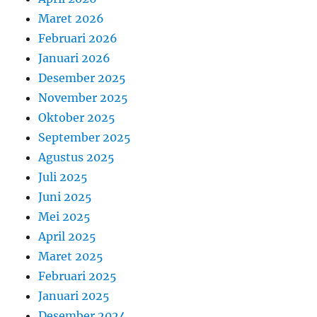
Maret 2026
Februari 2026
Januari 2026
Desember 2025
November 2025
Oktober 2025
September 2025
Agustus 2025
Juli 2025
Juni 2025
Mei 2025
April 2025
Maret 2025
Februari 2025
Januari 2025
Desember 2024