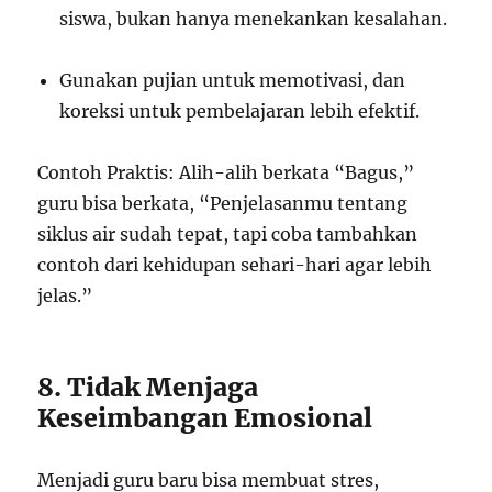
siswa, bukan hanya menekankan kesalahan.
Gunakan pujian untuk memotivasi, dan
koreksi untuk pembelajaran lebih efektif.
Contoh Praktis: Alih-alih berkata “Bagus,”
guru bisa berkata, “Penjelasanmu tentang
siklus air sudah tepat, tapi coba tambahkan
contoh dari kehidupan sehari-hari agar lebih
jelas.”
8. Tidak Menjaga
Keseimbangan Emosional
Menjadi guru baru bisa membuat stres,