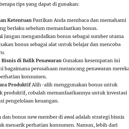
eberapa tips yang dapat di gunakan:
dan Ketentuan
Pastikan Anda membaca dan memahami
ang berlaku sebelum memanfaatkan bonus.
si
Jangan mengandalkan bonus sebagai sumber utama
akan bonus sebagai alat untuk belajar dan mencoba
ru.
i Bisnis di Balik Penawaran
Gunakan kesempatan ini
i bagaimana perusahaan merancang penawaran merek
perhatian konsumen.
ara Produktif
Alih-alih menggunakan bonus untuk
ak produktif, cobalah memanfaatkannya untuk investasi
asi pengelolaan keuangan.
 dan bonus new member di awal adalah strategi bisnis
uk menarik perhatian konsumen. Namun, lebih dari