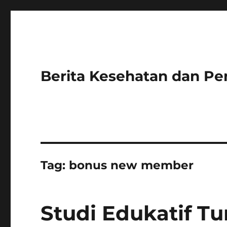
Berita Kesehatan dan Pe
Tag:
bonus new member
Studi Edukatif T