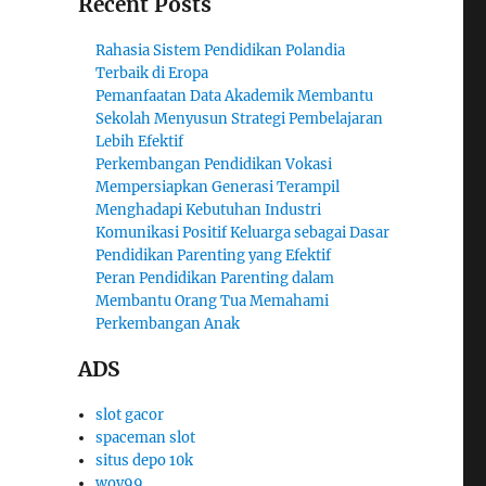
Recent Posts
Rahasia Sistem Pendidikan Polandia
Terbaik di Eropa
Pemanfaatan Data Akademik Membantu
Sekolah Menyusun Strategi Pembelajaran
Lebih Efektif
Perkembangan Pendidikan Vokasi
Mempersiapkan Generasi Terampil
Menghadapi Kebutuhan Industri
Komunikasi Positif Keluarga sebagai Dasar
Pendidikan Parenting yang Efektif
Peran Pendidikan Parenting dalam
Membantu Orang Tua Memahami
Perkembangan Anak
ADS
slot gacor
spaceman slot
situs depo 10k
woy99