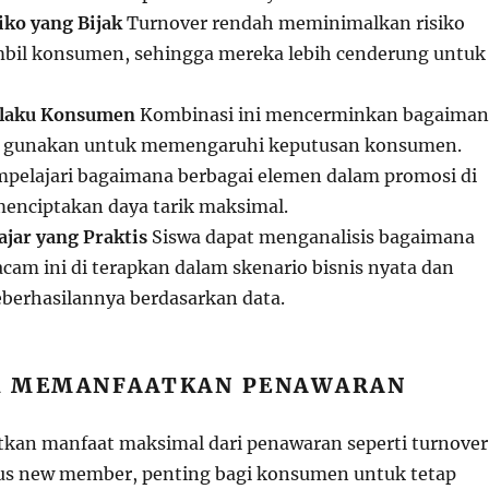
iko yang Bijak
Turnover rendah meminimalkan risiko
mbil konsumen, sehingga mereka lebih cenderung untuk
laku Konsumen
Kombinasi ini mencerminkan bagaiman
 di gunakan untuk memengaruhi keputusan konsumen.
pelajari bagaimana berbagai elemen dalam promosi di
enciptakan daya tarik maksimal.
jar yang Praktis
Siswa dapat menganalisis bagaimana
am ini di terapkan dalam skenario bisnis nyata dan
berhasilannya berdasarkan data.
AK MEMANFAATKAN PENAWARAN
kan manfaat maksimal dari penawaran seperti turnover
us new member, penting bagi konsumen untuk tetap