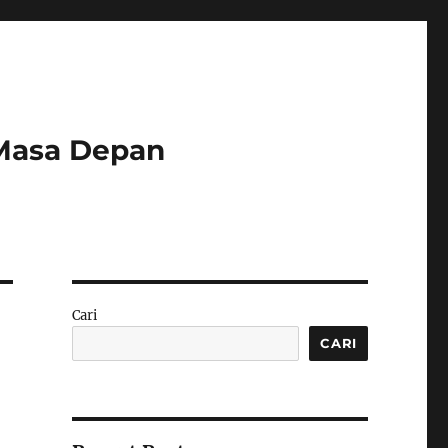
 Masa Depan
Cari
CARI