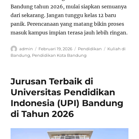
Bandung tahun 2026, mulai siapkan semuanya
dari sekarang. Jangan tunggu kelas 12 baru
panik. Perencanaan yang matang bikin proses
masuk kampus impian terasa jauh lebih ringan.
Author
Posted
Categories
Tags
admin
Februari 19, 2026
Pendidikan
Kuliah di
on
Bandung
,
Pendidikan Kota Bandung
Jurusan Terbaik di
Universitas Pendidikan
Indonesia (UPI) Bandung
di Tahun 2026