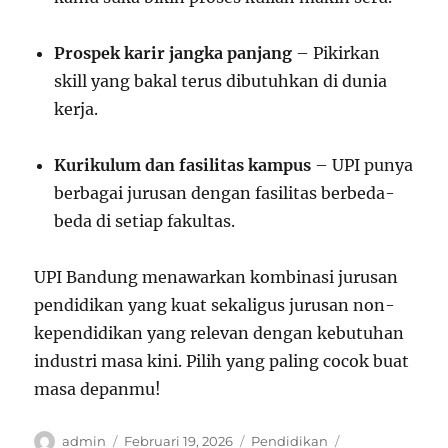
Prospek karir jangka panjang
– Pikirkan
skill yang bakal terus dibutuhkan di dunia
kerja.
Kurikulum dan fasilitas kampus
– UPI punya
berbagai jurusan dengan fasilitas berbeda-
beda di setiap fakultas.
UPI Bandung menawarkan kombinasi jurusan
pendidikan yang kuat sekaligus jurusan non-
kependidikan yang relevan dengan kebutuhan
industri masa kini. Pilih yang paling cocok buat
masa depanmu!
Author
Posted
Categories
Tags
admin
Februari 19, 2026
Pendidikan