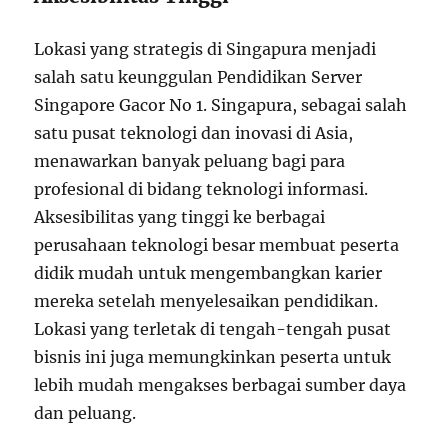
Lokasi yang strategis di Singapura menjadi
salah satu keunggulan Pendidikan Server
Singapore Gacor No 1. Singapura, sebagai salah
satu pusat teknologi dan inovasi di Asia,
menawarkan banyak peluang bagi para
profesional di bidang teknologi informasi.
Aksesibilitas yang tinggi ke berbagai
perusahaan teknologi besar membuat peserta
didik mudah untuk mengembangkan karier
mereka setelah menyelesaikan pendidikan.
Lokasi yang terletak di tengah-tengah pusat
bisnis ini juga memungkinkan peserta untuk
lebih mudah mengakses berbagai sumber daya
dan peluang.