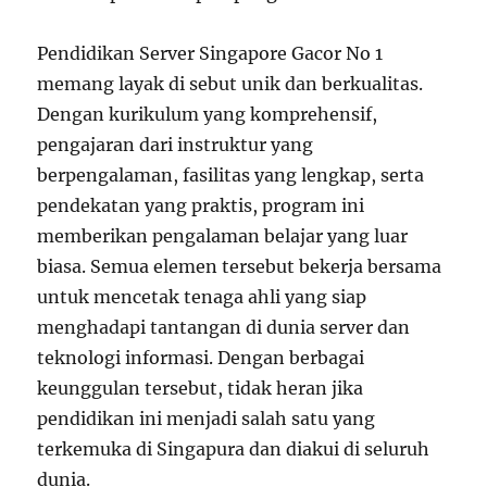
Pendidikan Server Singapore Gacor No 1
memang layak di sebut unik dan berkualitas.
Dengan kurikulum yang komprehensif,
pengajaran dari instruktur yang
berpengalaman, fasilitas yang lengkap, serta
pendekatan yang praktis, program ini
memberikan pengalaman belajar yang luar
biasa. Semua elemen tersebut bekerja bersama
untuk mencetak tenaga ahli yang siap
menghadapi tantangan di dunia server dan
teknologi informasi. Dengan berbagai
keunggulan tersebut, tidak heran jika
pendidikan ini menjadi salah satu yang
terkemuka di Singapura dan diakui di seluruh
dunia.