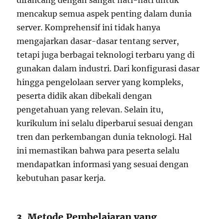
dirancang dengan sangat hati-hati untuk
mencakup semua aspek penting dalam dunia
server. Komprehensif ini tidak hanya
mengajarkan dasar-dasar tentang server,
tetapi juga berbagai teknologi terbaru yang di
gunakan dalam industri. Dari konfigurasi dasar
hingga pengelolaan server yang kompleks,
peserta didik akan dibekali dengan
pengetahuan yang relevan. Selain itu,
kurikulum ini selalu diperbarui sesuai dengan
tren dan perkembangan dunia teknologi. Hal
ini memastikan bahwa para peserta selalu
mendapatkan informasi yang sesuai dengan
kebutuhan pasar kerja.
3. Metode Pembelajaran yang