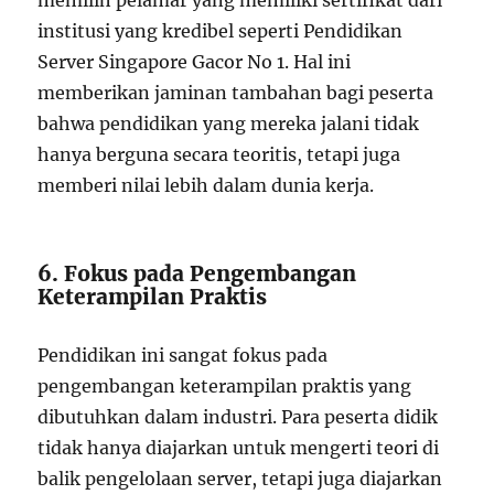
memilih pelamar yang memiliki sertifikat dari
institusi yang kredibel seperti Pendidikan
Server Singapore Gacor No 1. Hal ini
memberikan jaminan tambahan bagi peserta
bahwa pendidikan yang mereka jalani tidak
hanya berguna secara teoritis, tetapi juga
memberi nilai lebih dalam dunia kerja.
6. Fokus pada Pengembangan
Keterampilan Praktis
Pendidikan ini sangat fokus pada
pengembangan keterampilan praktis yang
dibutuhkan dalam industri. Para peserta didik
tidak hanya diajarkan untuk mengerti teori di
balik pengelolaan server, tetapi juga diajarkan