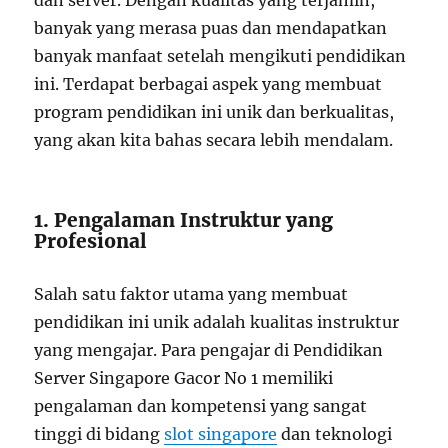
dan server. Dengan kualitas yang terjamin,
banyak yang merasa puas dan mendapatkan
banyak manfaat setelah mengikuti pendidikan
ini. Terdapat berbagai aspek yang membuat
program pendidikan ini unik dan berkualitas,
yang akan kita bahas secara lebih mendalam.
1. Pengalaman Instruktur yang
Profesional
Salah satu faktor utama yang membuat
pendidikan ini unik adalah kualitas instruktur
yang mengajar. Para pengajar di Pendidikan
Server Singapore Gacor No 1 memiliki
pengalaman dan kompetensi yang sangat
tinggi di bidang
slot singapore
dan teknologi