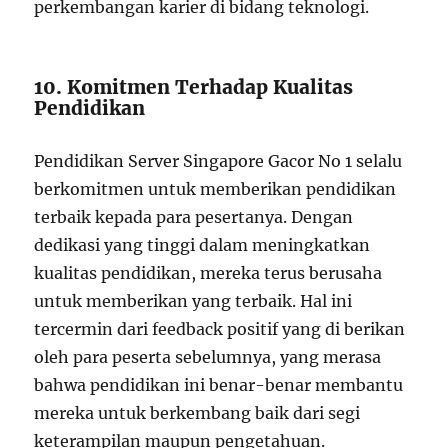
perkembangan karier di bidang teknologi.
10. Komitmen Terhadap Kualitas
Pendidikan
Pendidikan Server Singapore Gacor No 1 selalu
berkomitmen untuk memberikan pendidikan
terbaik kepada para pesertanya. Dengan
dedikasi yang tinggi dalam meningkatkan
kualitas pendidikan, mereka terus berusaha
untuk memberikan yang terbaik. Hal ini
tercermin dari feedback positif yang di berikan
oleh para peserta sebelumnya, yang merasa
bahwa pendidikan ini benar-benar membantu
mereka untuk berkembang baik dari segi
keterampilan maupun pengetahuan.