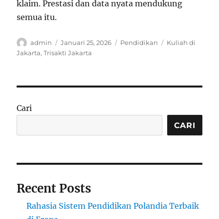
klaim. Prestasi dan data nyata mendukung
semua itu.
Author
Posted
Categories
Tags
admin
Januari 25, 2026
Pendidikan
Kuliah di
on
Jakarta
,
Trisakti Jakarta
Cari
CARI
Recent Posts
Rahasia Sistem Pendidikan Polandia Terbaik